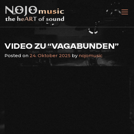
Skip
to
nojomusic
the heART of sound
content
VIDEO ZU “VAGABUNDEN”
Posted on
24. Oktober 2025
by
nojomusic