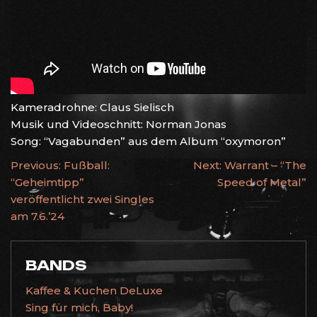
Kameradrohne: Claus Sielisch
Musik und Videoschnitt: Norman Jonas
Song: “Vagabunden” aus dem Album “oxymoron”
BEITRAGSNAVIGATION
Previous:
Fußball:
Next:
Warrant – “The
“Geheimtipp”
Speed of Metal”
veröffentlicht zwei Singles
am 7.6.’24
BANDS
Kaffee & Kuchen DeLuxe
Sing für mich, Baby!