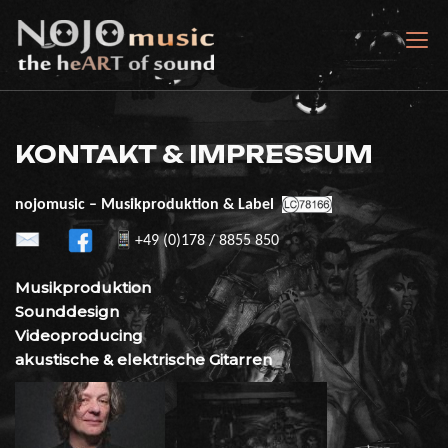
Skip
to
nojomusic
the heART of sound
content
KONTAKT & IMPRESSUM
nojomusic – Musikproduktion & Label
+49 (0)178 / 8855 850
Musikproduktion
Sounddesign
Videoproducing
akustische & elektrische Gitarr
en