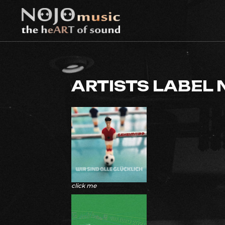
Skip
to
nojomusic
the heART of sound
content
ARTISTS LABEL
click me