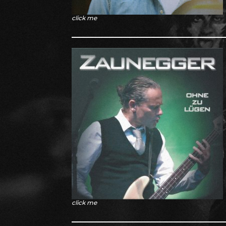
click me
click me