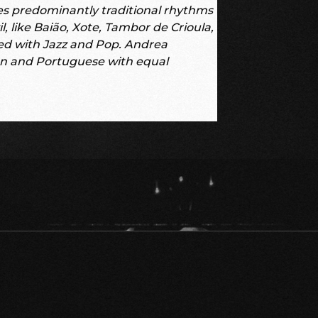
 predominantly traditional rhythms
l, like Baião, Xote, Tambor de Crioula,
ed with Jazz and Pop. Andrea
an and Portuguese with equal