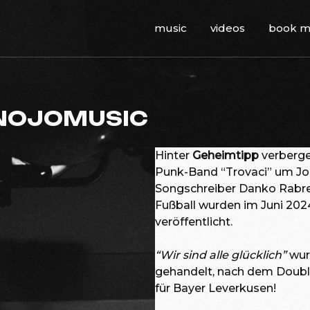
music
videos
book 
 NOJOMUSIC
Hinter
Geheimtipp
verberge
Punk-Band “Trovaci” um Jou
Songschreiber Danko Rabre
Fußball wurden im Juni 20
veröffentlicht.
“Wir sind alle glücklich”
wur
gehandelt, nach dem Double 
für Bayer Leverkusen!