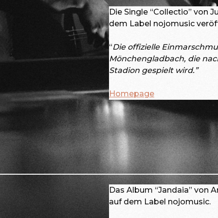
Die Single “Collectio” von J
dem Label nojomusic veröff
“
Die offizielle Einmarschmu
Mönchengladbach, die nach
Stadion gespielt wird.”
Homepage
Das Album “Jandaia” von An
auf dem Label nojomusic.