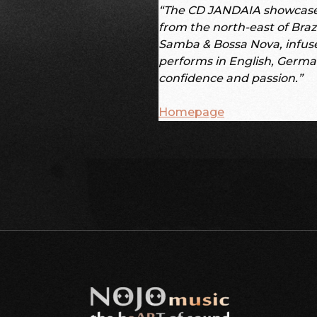
“The CD JANDAIA showcases
from the north-east of Brazi
Samba & Bossa Nova, infus
performs in English, Germ
confidence and passion.”
Homepage